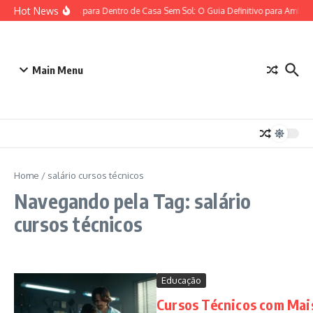
Ir para o conteúdo
Hot News
Plantas para Dentro de Casa Sem Sol: O Guia Definitivo para Ambie
Main Menu
Home
/
salário cursos técnicos
Navegando pela Tag: salário
cursos técnicos
Educação
Cursos Técnicos com Mai