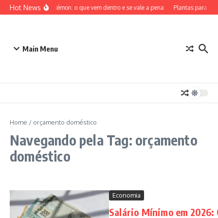
Ir para o conteúdo
Hot News
ETB Pokémon: o que vem dentro e se vale a pena
Plantas para Den
Main Menu
Home
/
orçamento doméstico
Navegando pela Tag: orçamento
doméstico
Economia
Salário Mínimo em 2026: