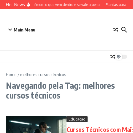
Ir para o conteúdo
Hot News
ETB Pokémon: o que vem dentro e se vale a pena
Plantas para Den
Main Menu
Home
/
melhores cursos técnicos
Navegando pela Tag: melhores
cursos técnicos
Educação
Cursos Técnicos com Mai