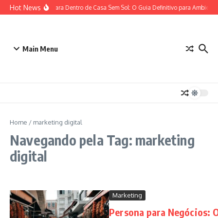
Ir para o conteúdo
Hot News
Plantas para Dentro de Casa Sem Sol: O Guia Definitivo para Ambiente
Main Menu
Home
/
marketing digital
Navegando pela Tag: marketing
digital
Marketing
Persona para Negócios: 