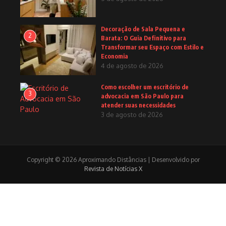
Decoração de Sala Pequena e
2
Barata: O Guia Definitivo para
Transformar seu Espaço com Estilo e
Economia
4 de agosto de 2026
Como escolher um escritório de
3
advocacia em São Paulo para
atender suas necessidades
3 de agosto de 2026
Copyright © 2026 Aproximando Distâncias | Desenvolvido por
Revista de Notícias X