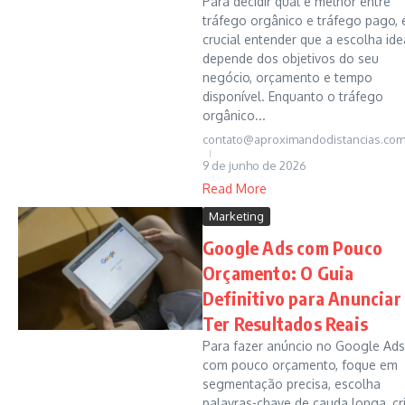
Para decidir qual é melhor entre
tráfego orgânico e tráfego pago, 
crucial entender que a escolha ide
depende dos objetivos do seu
negócio, orçamento e tempo
disponível. Enquanto o tráfego
orgânico...
contato@aproximandodistancias.com
9 de junho de 2026
Read More
Marketing
Google Ads com Pouco
Orçamento: O Guia
Definitivo para Anunciar
Ter Resultados Reais
Para fazer anúncio no Google Ads
com pouco orçamento, foque em
segmentação precisa, escolha
palavras-chave de cauda longa, cr