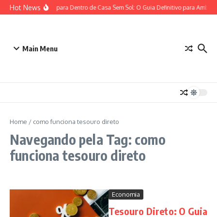
Ir para o conteúdo
Hot News
Plantas para Dentro de Casa Sem Sol: O Guia Definitivo para Ambien
Main Menu
Home
/
como funciona tesouro direto
Navegando pela Tag: como
funciona tesouro direto
Economia
Tesouro Direto: O Guia