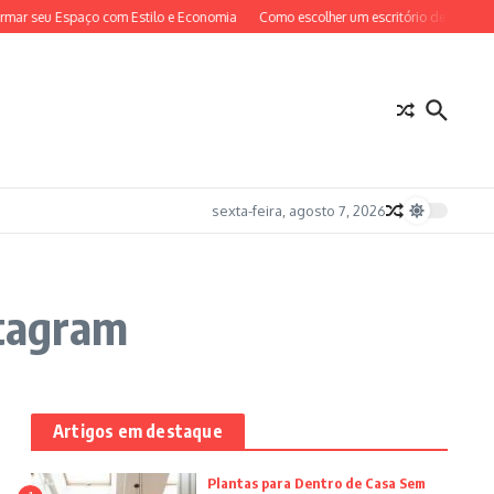
ar seu Espaço com Estilo e Economia
Como escolher um escritório de advocaci
sexta-feira, agosto 7, 2026
tagram
Artigos em destaque
Plantas para Dentro de Casa Sem