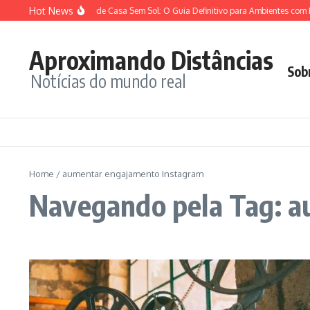
Ir para o conteúdo
Hot News
Plantas para Dentro de Casa Sem Sol: O Guia Definitivo para Ambientes com Po
Aproximando Distâncias
Sob
Notícias do mundo real
Home
/
aumentar engajamento Instagram
Navegando pela Tag: 