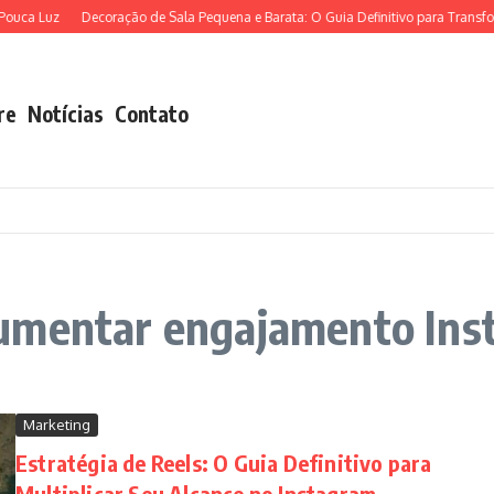
uca Luz
Decoração de Sala Pequena e Barata: O Guia Definitivo para Transform
re
Notícias
Contato
aumentar engajamento Ins
Marketing
Estratégia de Reels: O Guia Definitivo para
Multiplicar Seu Alcance no Instagram