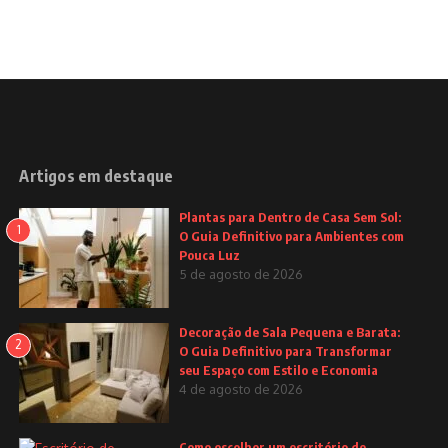
Artigos em destaque
Plantas para Dentro de Casa Sem Sol:
1
O Guia Definitivo para Ambientes com
Pouca Luz
5 de agosto de 2026
Decoração de Sala Pequena e Barata:
2
O Guia Definitivo para Transformar
seu Espaço com Estilo e Economia
4 de agosto de 2026
Como escolher um escritório de