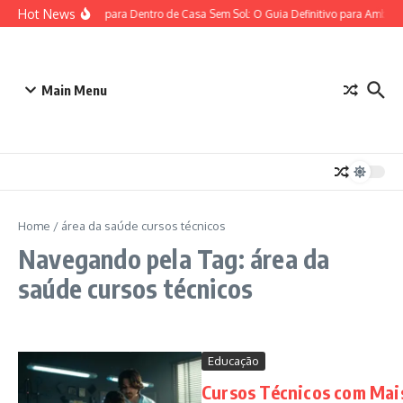
Ir para o conteúdo
Hot News
Plantas para Dentro de Casa Sem Sol: O Guia Definitivo para Ambien
Main Menu
Home
/
área da saúde cursos técnicos
Navegando pela Tag: área da
saúde cursos técnicos
Educação
Cursos Técnicos com Mai