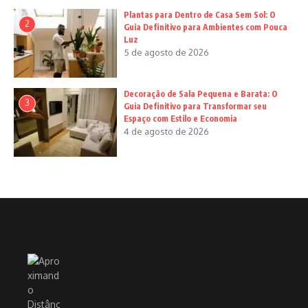
Plantas para Dentro de Casa Sem Sol: O
2
Guia Definitivo para Ambientes com Pouca
Luz
5 de agosto de 2026
Decoração de Sala Pequena e Barata: O
3
Guia Definitivo para Transformar seu
Espaço com Estilo e Economia
4 de agosto de 2026